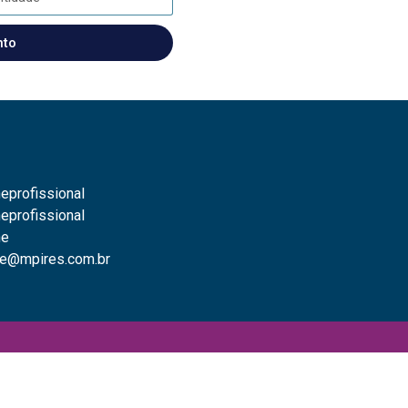
nto
eprofissional
eprofissional
ne
e@mpires.com.br