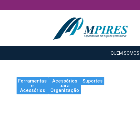
QUEM SOMOS
Ferramentas
Acessórios
Suportes
e
para
Acessórios
Organização