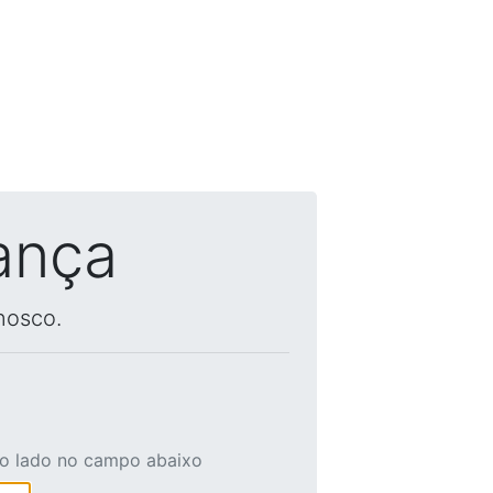
ança
nosco.
ao lado no campo abaixo