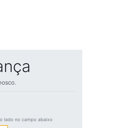
ança
nosco.
ao lado no campo abaixo