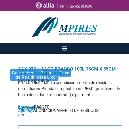
SAX 932 – SACO BRANCO 100L 75CM X 85CM –
Gerenciamento
Saco
Leve
LEVE – 100 UNIDADES
de Resíduos
para Lixo
Sobre o produto:
Produto destinado a acondicionamento de resíduos
domiciliares. Blenda composta com PEBD (polietileno de
baixa densidade recuperado) e pigmento.
Fornecedor:
1 PACOTE
Quantidade:
Azeplast
N/A
Volume:
ACONDICIONAMENTO DE RESÍDUOS
Aplicação
em: