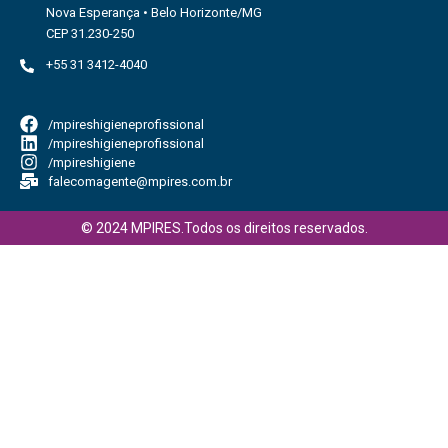
Nova Esperança • Belo Horizonte/MG
CEP 31.230-250
+55 31 3412-4040
/mpireshigieneprofissional
/mpireshigieneprofissional
/mpireshigiene
falecomagente@mpires.com.br
© 2024 MPIRES.Todos os direitos reservados.