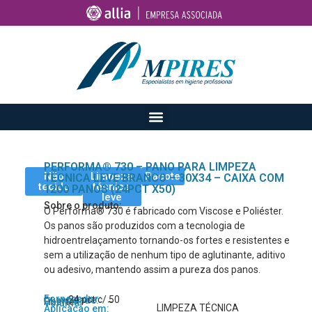
PERFORMA® 730 – PANO PARA LIMPEZA
Não
Limpeza
Pacote
TÉCNICA LEVE BRANCO – 30X34 – CAIXA COM
tecido
técnica
1200 PANOS (24PCT X50)
leve
Sobre o produto:
O Performa® 730 é fabricado com Viscose e Poliéster.
Os panos são produzidos com a tecnologia de
hidroentrelaçamento tornando-os fortes e resistentes e
sem a utilização de nenhum tipo de aglutinante, aditivo
ou adesivo, mantendo assim a pureza dos panos.
Fornecedor:
24 pct c/ 50
Quantidade:
Fibertex
–
Volume:
LIMPEZA TÉCNICA
Aplicação em: