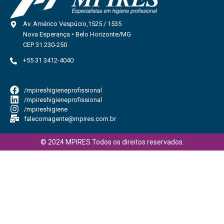
Av. Américo Vespúcio,1525 / 1535
Nova Esperança • Belo Horizonte/MG
CEP 31.230-250
+55 31 3412-4040
/mpireshigieneprofissional
/mpireshigieneprofissional
/mpireshigiene
falecomagente@mpires.com.br
© 2024 MPIRES.Todos os direitos reservados.