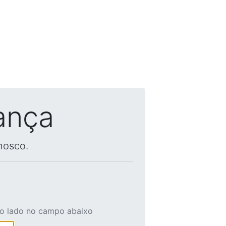
ança
nosco.
ao lado no campo abaixo