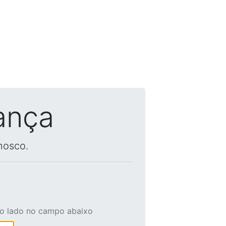
ança
nosco.
ao lado no campo abaixo