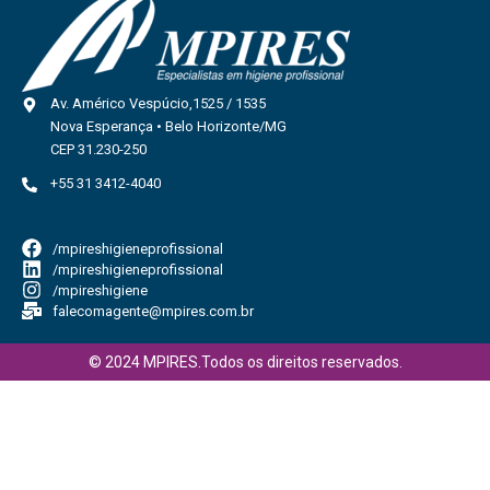
Av. Américo Vespúcio,1525 / 1535
Nova Esperança • Belo Horizonte/MG
CEP 31.230-250
+55 31 3412-4040
/mpireshigieneprofissional
/mpireshigieneprofissional
/mpireshigiene
falecomagente@mpires.com.br
© 2024 MPIRES.Todos os direitos reservados.