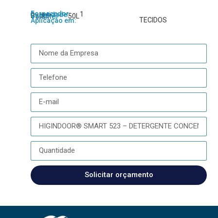
Fornecedor:
1
Quantidade:
Becker
50L
Volume:
TECIDOS
Aplicação em:
Solicitar orçamento