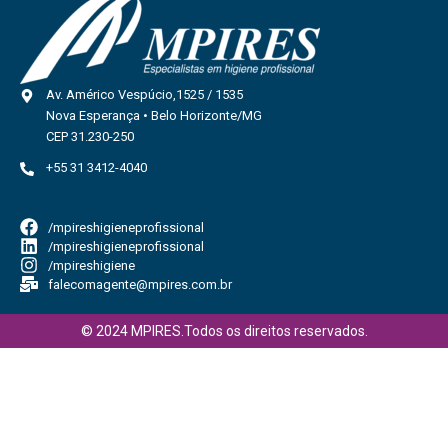
Av. Américo Vespúcio,1525 / 1535
Nova Esperança • Belo Horizonte/MG
CEP 31.230-250
+55 31 3412-4040
/mpireshigieneprofissional
/mpireshigieneprofissional
/mpireshigiene
falecomagente@mpires.com.br
© 2024 MPIRES.Todos os direitos reservados.