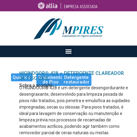
HIGINDOOR® 428 – DETERGENTE CLAREADOR
Químico
Tratamento
Detergente
DE PISO 2X5L
de Piso
restaurador
Sobre o produto:
O HIGINDOOR® 428 é um detergente desengordurante e
desengraxante, desenvolvido para limpeza pesada de
pisos não tratados, pois penetra e emulsifica as sujidades
impregnadas, secas ou oleosas. Para pisos tratados, é
ideal para lavagem de conservação ou manutenção e
limpeza prévia nos processos de recamadas de
acabamentos acrílicos, podendo agir também como
removedor parcial de ceras naturais ou mistas.