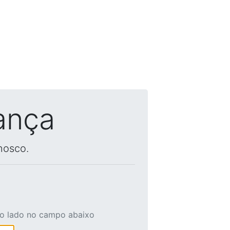
ança
nosco.
ao lado no campo abaixo