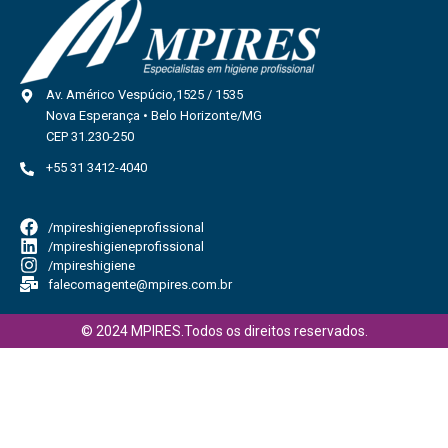
Av. Américo Vespúcio,1525 / 1535
Nova Esperança • Belo Horizonte/MG
CEP 31.230-250
+55 31 3412-4040
/mpireshigieneprofissional
/mpireshigieneprofissional
/mpireshigiene
falecomagente@mpires.com.br
© 2024 MPIRES.Todos os direitos reservados.