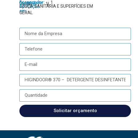
Fornecedor:
1
Quantidade:
Oleak
1L
Volume:
LOUÇA SANITÁRIA E SUPERFÍCIES EM
Aplicação
em:
GERAL
Solicitar orçamento