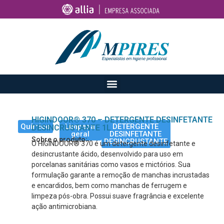
HIGINDOOR® 370 – DETERGENTE DESINFETANTE
Químico
Limpeza
DETERGENTE
DESINCRUSTANTE 1L
geral
DESINFETANTE
Sobre o produto:
DESINCRUSTANTE
O HIGINDOOR® 370 é um detergente desinfetante e
desincrustante ácido, desenvolvido para uso em
porcelanas sanitárias como vasos e mictórios. Sua
formulação garante a remoção de manchas incrustadas
e encardidos, bem como manchas de ferrugem e
limpeza pós-obra. Possui suave fragrância e excelente
ação antimicrobiana.