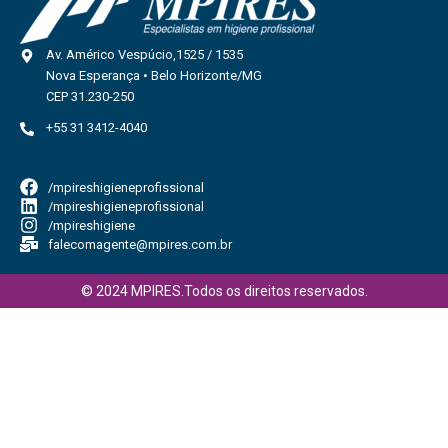
Av. Américo Vespúcio,1525 / 1535
Nova Esperança • Belo Horizonte/MG
CEP 31.230-250
+55 31 3412-4040
/mpireshigieneprofissional
/mpireshigieneprofissional
/mpireshigiene
falecomagente@mpires.com.br
© 2024 MPIRES.Todos os direitos reservados.