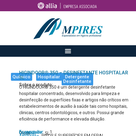
HIGINDOOR® 350 – DESINFETANTE HOSPITALAR
Químico
Hospitalar
Detergente
5L
Desinfetante
Sobre o produto:
O HIGINDOOR® 350 é um detergente desinfetante
hospitalar concentrado, desenvolvido para limpeza e
desinfecção de superfícies fixas e artigos não críticos em
estabelecimentos de auxílio à saúde tais como hospitais,
clinicas, centros odontológicos, e outros. Possui grande
eficiência de performance e elevada diluição.
Fornecedor:
1
Quantidade:
Oleak
5L
Volume:
PISOS E SUPERFÍCIES EM GERAL
Aplicação