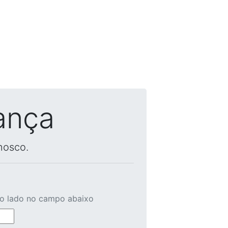
ança
nosco.
ao lado no campo abaixo