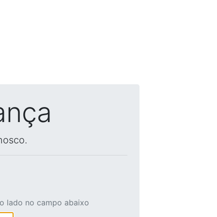
ança
nosco.
ao lado no campo abaixo