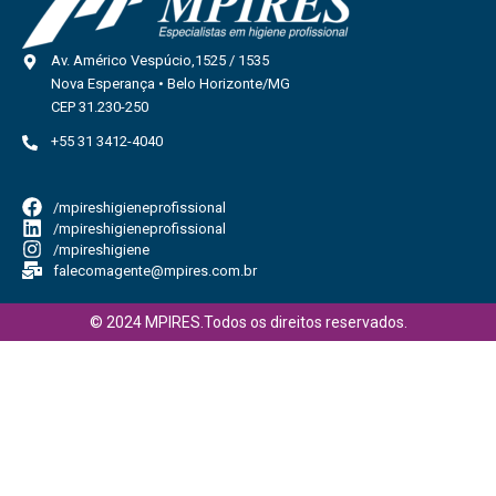
Av. Américo Vespúcio,1525 / 1535
Nova Esperança • Belo Horizonte/MG
CEP 31.230-250
+55 31 3412-4040
/mpireshigieneprofissional
/mpireshigieneprofissional
/mpireshigiene
falecomagente@mpires.com.br
© 2024 MPIRES.Todos os direitos reservados.