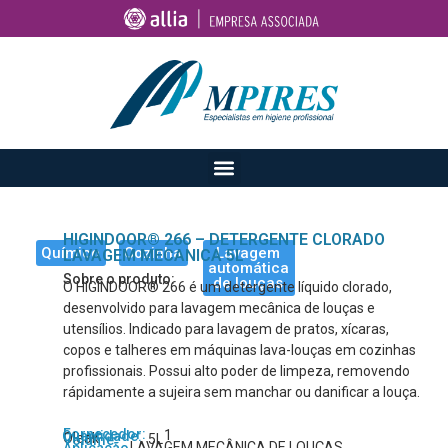
HIGINDOOR® 266 – DETERGENTE CLORADO
Químico
Cozinha
Lavagem
LAVAGEM MECANICA 5L
automática
Sobre o produto:
de louças
O HIGINDOOR® 266 é um detergente líquido clorado,
desenvolvido para lavagem mecânica de louças e
utensílios. Indicado para lavagem de pratos, xícaras,
copos e talheres em máquinas lava-louças em cozinhas
profissionais. Possui alto poder de limpeza, removendo
rápidamente a sujeira sem manchar ou danificar a louça.
Fornecedor:
1
Quantidade:
Oleak
5L
Volume:
LAVAGEM MECÂNICA DE LOUÇAS
Aplicação