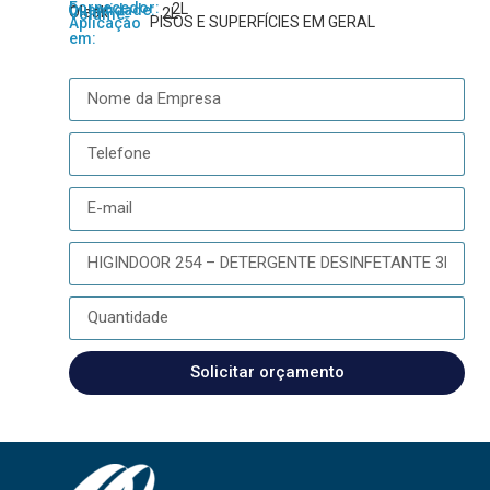
Fornecedor:
2L
Quantidade:
Oleak
2L
Volume:
PISOS E SUPERFÍCIES EM GERAL
Aplicação
em:
Solicitar orçamento