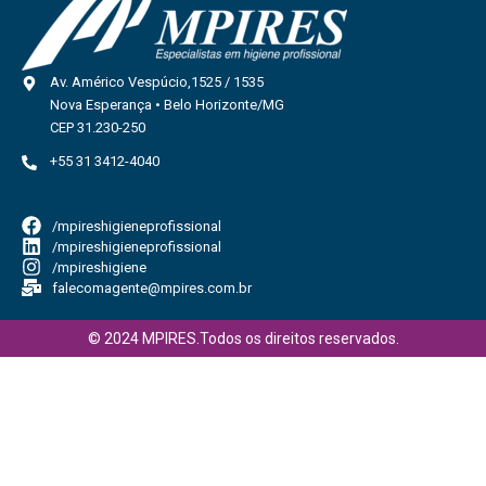
Av. Américo Vespúcio,1525 / 1535
Nova Esperança • Belo Horizonte/MG
CEP 31.230-250
+55 31 3412-4040
/mpireshigieneprofissional
/mpireshigieneprofissional
/mpireshigiene
falecomagente@mpires.com.br
© 2024 MPIRES.Todos os direitos reservados.