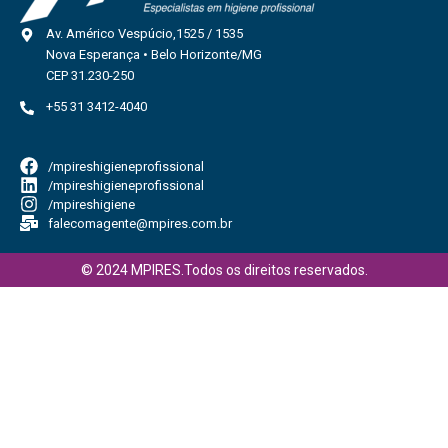
Av. Américo Vespúcio,1525 / 1535
Nova Esperança • Belo Horizonte/MG
CEP 31.230-250
+55 31 3412-4040
/mpireshigieneprofissional
/mpireshigieneprofissional
/mpireshigiene
falecomagente@mpires.com.br
© 2024 MPIRES.Todos os direitos reservados.