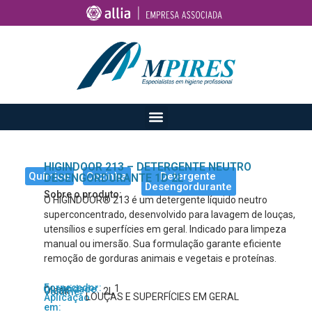
HIGINDOOR 213 – DETERGENTE NEUTRO
Químico
Cozinha
Detergente
DESENGORDURANTE 1D 2L
Desengordurante
Sobre o produto:
O HIGINDOOR® 213 é um detergente líquido neutro
superconcentrado, desenvolvido para lavagem de louças,
utensílios e superfícies em geral. Indicado para limpeza
manual ou imersão. Sua formulação garante eficiente
remoção de gorduras animais e vegetais e proteínas.
Fornecedor:
1
Quantidade:
Oleak
2L
Volume:
LOUÇAS E SUPERFÍCIES EM GERAL
Aplicação
em: