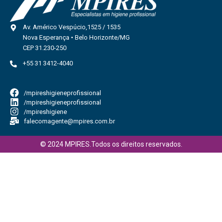
Av. Américo Vespúcio,1525 / 1535
Nova Esperança • Belo Horizonte/MG
CEP 31.230-250
+55 31 3412-4040
/mpireshigieneprofissional
/mpireshigieneprofissional
/mpireshigiene
falecomagente@mpires.com.br
© 2024 MPIRES.Todos os direitos reservados.