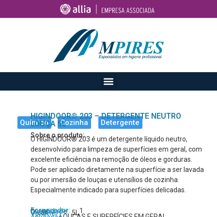
HIGINDOOR® 203 – DETERGENTE NEUTRO
Químico
Cozinha
Detergente
LOUÇA 5L
Sobre o produto:
O HIGINDOOR® 203 é um detergente líquido neutro,
desenvolvido para limpeza de superfícies em geral, com
excelente eficiência na remoção de óleos e gorduras.
Pode ser aplicado diretamente na superfície a ser lavada
ou por imersão de louças e utensílios de cozinha.
Especialmente indicado para superfícies delicadas.
Fornecedor:
1
Quantidade:
Oleak
5L
Volume:
LOUÇAS E SUPERFÍCIES EM GERAL
Aplicação