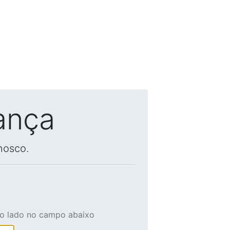
ança
nosco.
ao lado no campo abaixo