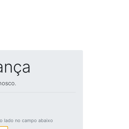
ança
nosco.
ao lado no campo abaixo