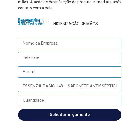
mãos. A ação de desinfecção do produto é imediata após
contato com a pele.
Fornecedor:
1
Quantidade:
Becker
0,8L
Volume:
HIGIENIZAÇÃO DE MÃOS
Aplicação em:
Solicitar orçamento