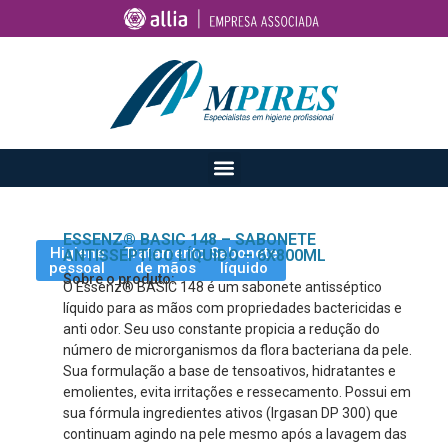
ESSENZ® BASIC 148 – SABONETE
Higiene
Tratamento
Sabonete
ANTISSÉPTICO LÍQUIDO – 6X800ML
pessoal
de mãos
líquido
Sobre o produto:
O Essenz® BASIC 148 é um sabonete antisséptico
líquido para as mãos com propriedades bactericidas e
anti odor. Seu uso constante propicia a redução do
número de microrganismos da flora bacteriana da pele.
Sua formulação a base de tensoativos, hidratantes e
emolientes, evita irritações e ressecamento. Possui em
sua fórmula ingredientes ativos (Irgasan DP 300) que
continuam agindo na pele mesmo após a lavagem das