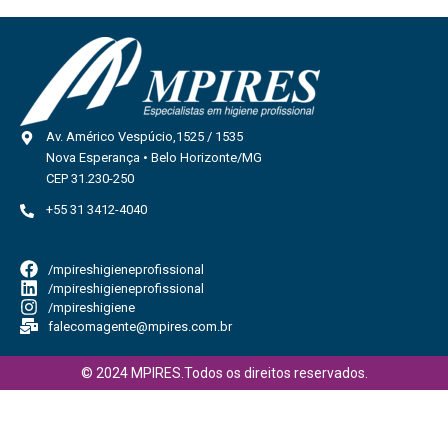
Av. Américo Vespúcio,1525 / 1535
Nova Esperança • Belo Horizonte/MG
CEP 31.230-250
+55 31 3412-4040
/mpireshigieneprofissional
/mpireshigieneprofissional
/mpireshigiene
falecomagente@mpires.com.br
© 2024 MPIRES.Todos os direitos reservados.