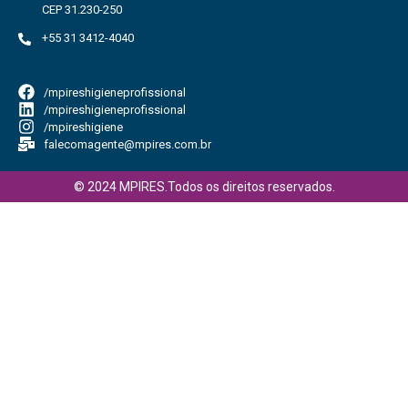
CEP 31.230-250
+55 31 3412-4040
/mpireshigieneprofissional
/mpireshigieneprofissional
/mpireshigiene
falecomagente@mpires.com.br
© 2024 MPIRES.Todos os direitos reservados.