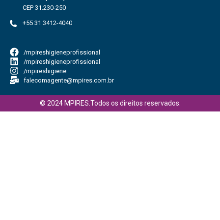
CEP 31.230-250
+55 31 3412-4040
/mpireshigieneprofissional
/mpireshigieneprofissional
/mpireshigiene
falecomagente@mpires.com.br
© 2024 MPIRES.Todos os direitos reservados.