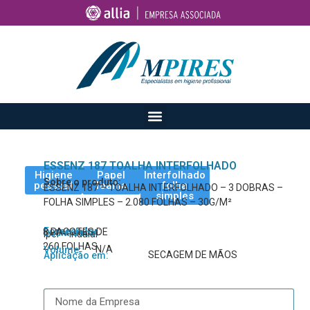
ESSENZ 187 TOALHA INTERFOLHADO
Higiene
Papel
Interfolhado
Sobre o produto:
pessoal
Toalha
folha
ESSENZ 187 – TOALHA INTERFOLHADO – 3 DOBRAS –
simples
FOLHA SIMPLES – 2.080 FOLHAS – 30G/M²
Fornecedor:
8 PACOTES DE
Quantidade:
Ipel – Indaial
260 FOLHAS
N/A
Volume:
SECAGEM DE MÃOS
Aplicação em: