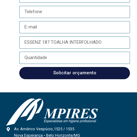
Solicitar orçamento
Av. Américo Vespúcio,1525 / 1535
Nova Esperança • Belo Horizonte/MG