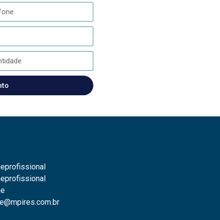
nto
eprofissional
eprofissional
ne
e@mpires.com.br