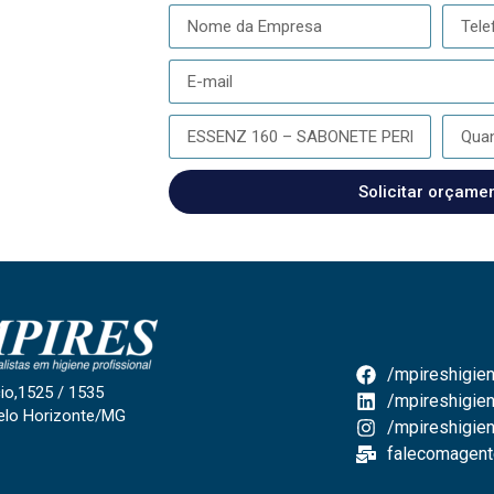
Solicitar orçame
/mpireshigien
io,1525 / 1535
/mpireshigien
elo Horizonte/MG
/mpireshigie
falecomagent