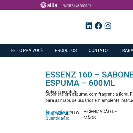
FEITO PRA VOCÊ
PRODUTOS
CONTATO
TRABA
ESSENZ 160 – SABO
ESPUMA – 600ML
Sobre o produto:
Sabonete em espuma, com fragrância floral. 
para as mãos de usuários em ambiente instituc
HIGIENIZAÇÃO DE
Aplicação em:
ITW
Fornecedor:
600ML
Volume:
1
MÃOS
Quantidade: