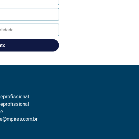
nto
eprofissional
eprofissional
ne
e@mpires.com.br