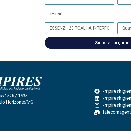
Solicitar orçame
/mpireshigien
io,1525 / 1535
/mpireshigien
elo Horizonte/MG
/mpireshigie
falecomagent