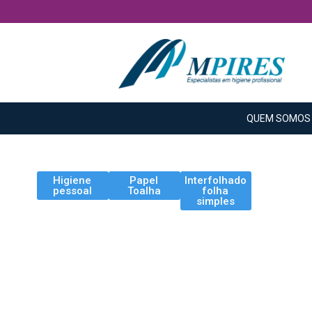
QUEM SOMOS
Higiene
Papel
Interfolhado
pessoal
Toalha
folha
simples