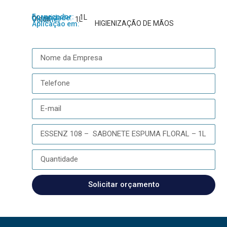
Fornecedor:
1L
Quantidade:
Oleak
1L
Volume:
HIGIENIZAÇÃO DE MÃOS
Aplicação em:
Solicitar orçamento