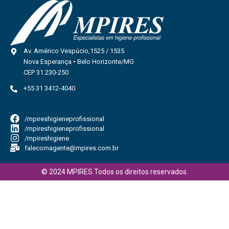
Av. Américo Vespúcio,1525 / 1535
Nova Esperança • Belo Horizonte/MG
CEP 31.230-250
+55 31 3412-4040
/mpireshigieneprofissional
/mpireshigieneprofissional
/mpireshigiene
falecomagente@mpires.com.br
© 2024 MPIRES.Todos os direitos reservados.