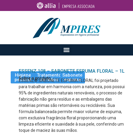
ESSENZ 108 – SABONETE ESPUMA FLORAL – 1L
Higiene
Tratamento
Sabonete
Sobre o produto:
pessoal
de mãos
espuma
ESSENZ® SABONETE ESPUMA FLORAL foi projetado
para trabalhar em harmonia com a natureza, pois possui
95% de ingredientes naturais renováveis, o processo de
fabricação não gera resíduo e as embalagens das
matérias primas são retornáveis ou recicláveis. Sua
fórmula balanceada permite maior volume de espuma,
com exclusiva fragrância floral proporcionando uma
limpeza eficiente e suavidade à sua pele, conferindo um
toque de maciez às suas mãos.