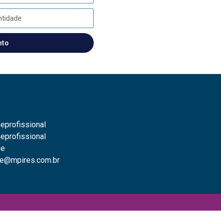
nto
eprofissional
eprofissional
ne
e@mpires.com.br