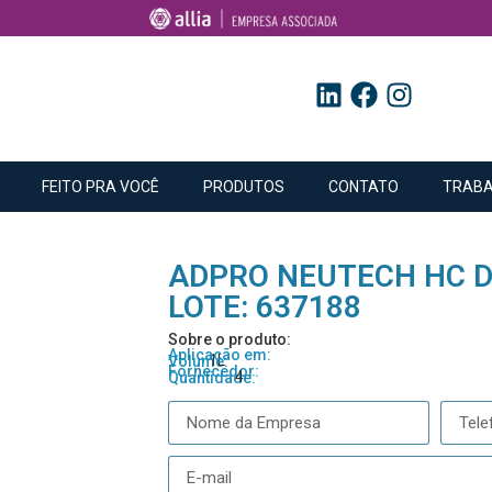
FEITO PRA VOCÊ
PRODUTOS
CONTATO
TRABA
ADPRO NEUTECH HC 
LOTE: 637188
Sobre o produto:
Aplicação em:
1L
Volume:
Fornecedor:
4
Quantidade: